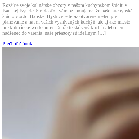
Rozšírte svoje kulinárske obzory v našom kuchynskom štúdiu v
Banskej Bystrici S radosťou vám oznamujeme, že naše kuchynské
štúdio v srdci Banskej Bystrice je teraz otvorené nielen pre
plánovanie a návrh vašich vysnívaných kuchýň, ale aj ako miesto
pre kulinárske workshopy. Či už ste skúsený kuchár alebo len
nadšenec do varenia, naše priestory sú ideálnym […]
Prečítať článok