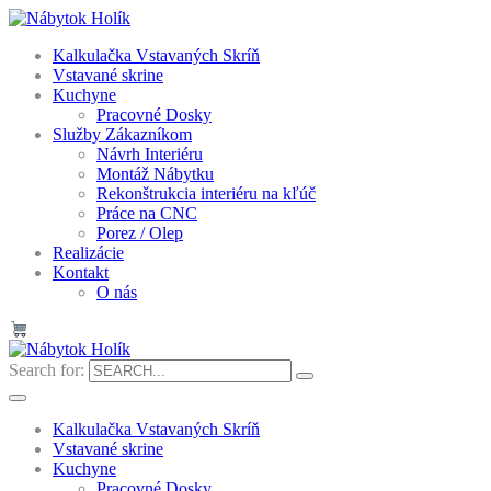
Kalkulačka Vstavaných Skríň
Vstavané skrine
Kuchyne
Pracovné Dosky
Služby Zákazníkom
Návrh Interiéru
Montáž Nábytku
Rekonštrukcia interiéru na kľúč
Práce na CNC
Porez / Olep
Realizácie
Kontakt
O nás
Search for:
Kalkulačka Vstavaných Skríň
Vstavané skrine
Kuchyne
Pracovné Dosky