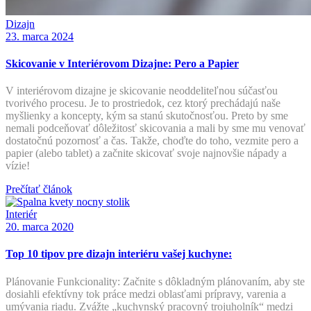
Dizajn
23. marca 2024
Skicovanie v Interiérovom Dizajne: Pero a Papier
V interiérovom dizajne je skicovanie neoddeliteľnou súčasťou
tvorivého procesu. Je to prostriedok, cez ktorý prechádajú naše
myšlienky a koncepty, kým sa stanú skutočnosťou. Preto by sme
nemali podceňovať dôležitosť skicovania a mali by sme mu venovať
dostatočnú pozornosť a čas. Takže, choďte do toho, vezmite pero a
papier (alebo tablet) a začnite skicovať svoje najnovšie nápady a
vízie!
Prečítať článok
Interiér
20. marca 2020
Top 10 tipov pre dizajn interiéru vašej kuchyne:
Plánovanie Funkcionality: Začnite s dôkladným plánovaním, aby ste
dosiahli efektívny tok práce medzi oblasťami prípravy, varenia a
umývania riadu. Zvážte „kuchynský pracovný trojuholník“ medzi