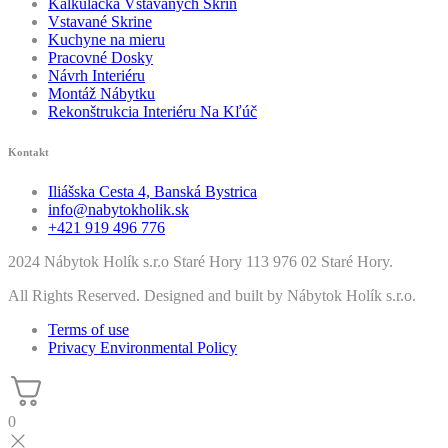
Kalkulačka Vstavaných Skríň
Vstavané Skrine
Kuchyne na mieru
Pracovné Dosky
Návrh Interiéru
Montáž Nábytku
Rekonštrukcia Interiéru Na Kľúč
Kontakt
Iliášska Cesta 4, Banská Bystrica
info@nabytokholik.sk
+421 919 496 776
2024 Nábytok Holík s.r.o Staré Hory 113 976 02 Staré Hory.
All Rights Reserved. Designed and built by Nábytok Holík s.r.o.
Terms of use
Privacy Environmental Policy
0