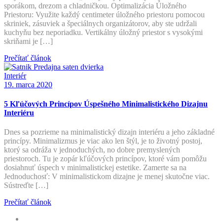
sporákom, drezom a chladničkou. Optimalizácia Úložného
Priestoru: Využite každý centimeter úložného priestoru pomocou
skriniek, zásuviek a špeciálnych organizátorov, aby ste udržali
kuchyňu bez neporiadku. Vertikálny úložný priestor s vysokými
skriňami je […]
Prečítať článok
Interiér
19. marca 2020
5 Kľúčových Princípov Úspešného Minimalistického Dizajnu
Interiéru
Dnes sa pozrieme na minimalistický dizajn interiéru a jeho základné
princípy. Minimalizmus je viac ako len štýl, je to životný postoj,
ktorý sa odráža v jednoduchých, no dobre premyslených
priestoroch. Tu je zopár kľúčových princípov, ktoré vám pomôžu
dosiahnuť úspech v minimalistickej estetike. Zamerte sa na
Jednoduchosť: V minimalistickom dizajne je menej skutočne viac.
Sústreďte […]
Prečítať článok