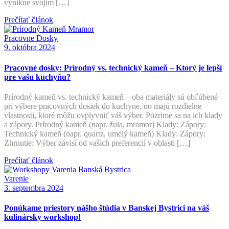
vynikne svojim […]
Prečítať článok
Pracovne Dosky
9. októbra 2024
Pracovné dosky: Prírodný vs. technický kameň – Ktorý je lepší
pre vašu kuchyňu?
Prírodný kameň vs. technický kameň – oba materiály sú obľúbené
pri výbere pracovných dosiek do kuchyne, no majú rozdielne
vlastnosti, ktoré môžu ovplyvniť váš výber. Pozrime sa na ich klady
a zápory. Prírodný kameň (napr. žula, mramor) Klady: Zápory:
Technický kameň (napr. quartz, umelý kameň) Klady: Zápory:
Zhrnutie: Výber závisí od vašich preferencií v oblasti […]
Prečítať článok
Varenie
3. septembra 2024
Ponúkame priestory nášho štúdia v Banskej Bystrici na váš
kulinársky workshop!