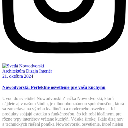
Architektúra
Dizajn
Interiér
21. októbra 2024
Nowodvorski: Perfektné osvetlenie pre vašu kuchyňu
Úvod do svietidiel Nowodvorski Značka Nowodvorski, ktorú
nájdete aj v našom štúdiu, je dlhodobo známou spoločnosťou, ktorá
sa zameriava na výrobu kvalitného a moderného osvetlenia. Ich
produkty spájajú estetiku s funkčnosťou, čo ich robí ideálnymi pre
rôzne typy interiérov vrátane kuchýň. Vďaka širokej škále dizajnov
a technických riešení ponúka Nowodvorski osvetlenie, ktoré nielen